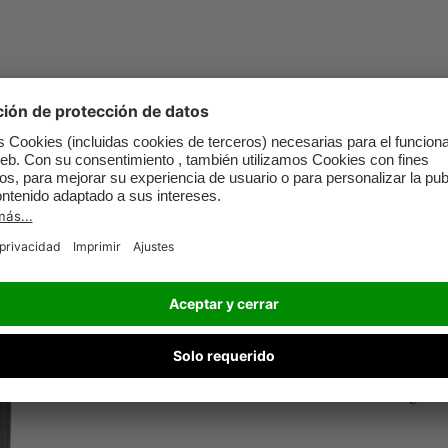
Saco cubrepiés
Proporciona protección con
mantenimiento. Acogedor f